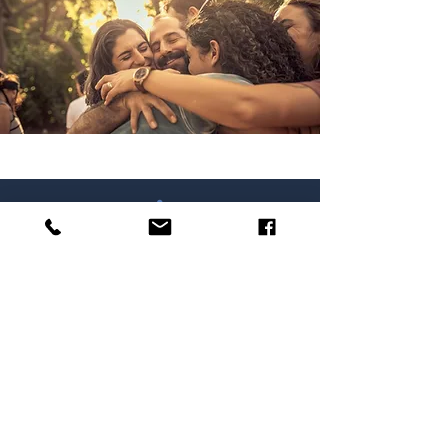
התקשרו או שלחו וואטסאפ למספר 054-7309703
mandalatlev@gmail.com
בית מנדלת הלב - רבקה אמנו 1 פינת שרה אמנו,
מודיעין-מכבים-רעות.
טלפון משרד
08-6760444
א-ה 9:00-11:00
שמרו על קשר
,תקנון והצהרת נגישות