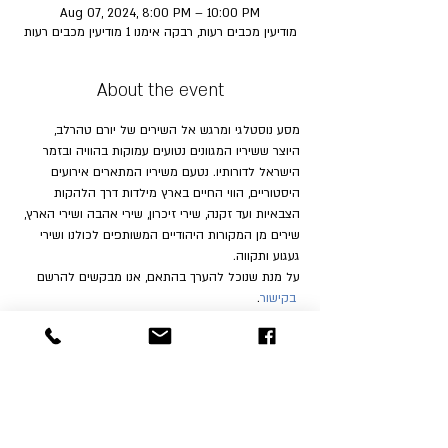
Aug 07, 2024, 8:00 PM – 10:00 PM
מודיעין מכבים רעות, רבקה אימנו 1 מודיעין מכבים רעות
About the event
מסע נוסטלגי ומרגש אל השירים של יורם טהרלב, 
היוצר ששיריו המגוונים נטועים עמוקות בהוויה ובזמר 
הישראל לדורותיו. נטעם משיריו המתארים אירועים 
היסטוריים, הווי החיים בארץ מילדות דרך הלהקות 
הצבאיות ועד זקנה, שירי זיכרון, שירי אהבה ושירי הארץ, 
שירים מן המקורות היהודיים המשותפים לכולנו ושירי 
געגוע ותקווה.
על מנת שנוכל להערך בהתאם, אנו מבקשים להרשם 
בקישור
.
Share this event