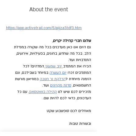
About the event
https://app.activetrail.com/S/aijiza3tdf3.htm
שלום חברי קהילה יקרים,
גם היום אנו כאן מעדכנים בכל מה שקורה במנדלת 
הלב. בכל מה שחדש, בחוגים, בפעילויות, אירועים, 
התנדבויות ועוד.
הכירו את המתנדב
 יניב שמעוני 
המדהים! לכל 
המתנדבים זכרו 
יום העשרה
 במיוחד בשבילכם, וגם 
הזמנה מיוחדת ל
הדלקת נר חנוכה
 במוזיאון מורשת 
החשמונאים, 
סדנת מקרונים
 ועוד.
מזכירים לכם שיש לנו 
קהילה בוואטסאפ
, עם כל 
העדכונים, כדאי לכם להיות שם.
מאחלים לכם סופשבוע שקט
ובשורות טובות